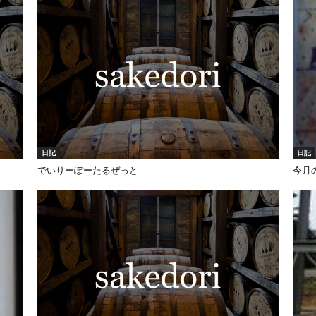
日記
日記
でいりーぽーたるぜっと
今月のi