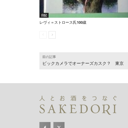
日記
レヴィ＝ストロース氏100歳
前の記事
ビックカメラでオーナーズカスク？ 東京 酒