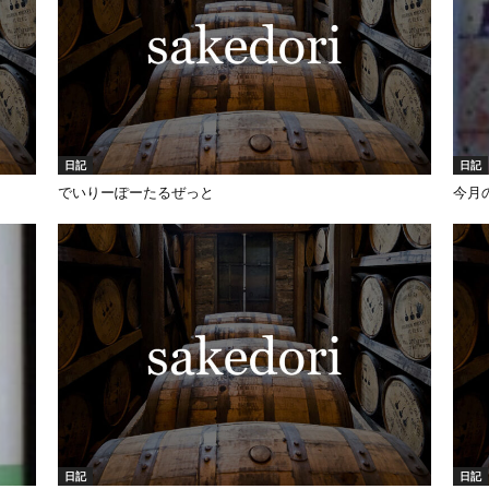
日記
日記
でいりーぽーたるぜっと
今月のi
日記
日記