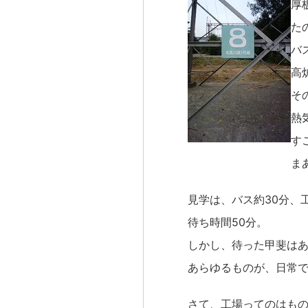
厚
た
バ
高
そ
熱
す
ま
見学は、バス約30分、
待ち時間50分。
しかし、待った甲斐は
あらゆるものが、日常
さて、工場ってのはも