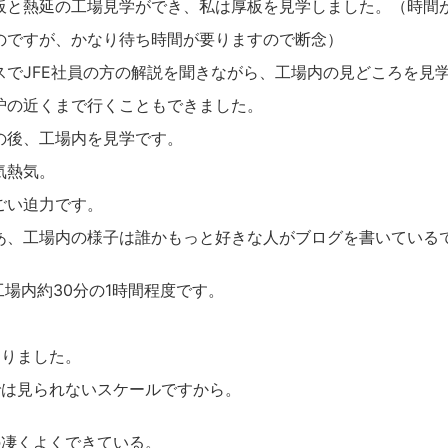
板と熱延の工場見学ができ、私は厚板を見学しました。（時間
のですが、かなり待ち時間が要りますので断念）
スでJFE社員の方の解説を聞きながら、工場内の見どころを見
炉の近くまで行くこともできました。
の後、工場内を見学です。
気熱気。
ごい迫力です。
あ、工場内の様子は誰かもっと好きな人がブログを書いている
工場内約30分の1時間程度です。
ありました。
では見られないスケールですから。
の凄くよくできている。