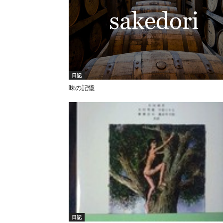
日記
味の記憶
日記