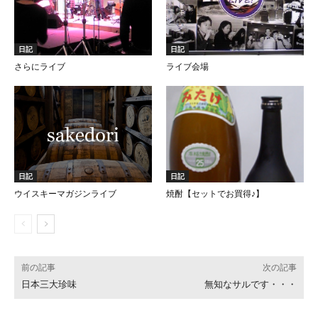
日記
日記
さらにライブ
ライブ会場
日記
日記
ウイスキーマガジンライブ
焼酎【セットでお買得♪】
前の記事
次の記事
日本三大珍味
無知なサルです・・・