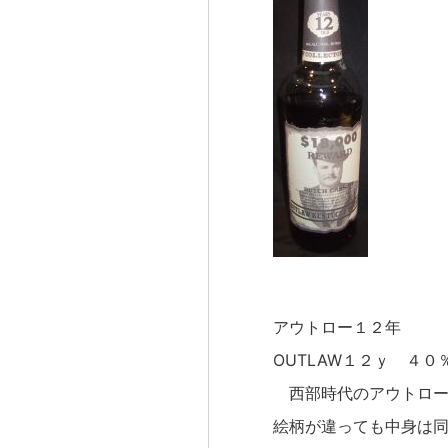
アウトロー１２年
OUTLAW１２ｙ ４０
西部時代のアウトロー
絵柄が違っても中身は