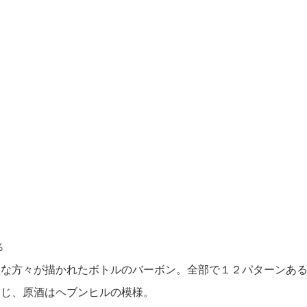
％
な方々が描かれたボトルのバーボン。全部で１２パターンある
同じ、原酒はヘブンヒルの模様。