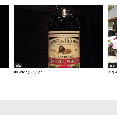
日記
日記
BUNGO “食べ歩き”
今年