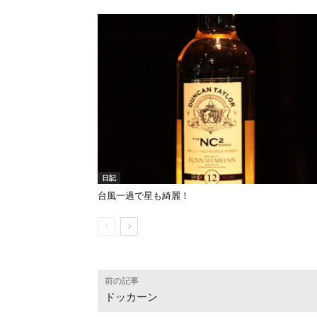
日記
台風一過で星も綺麗！
前の記事
ドッカーン