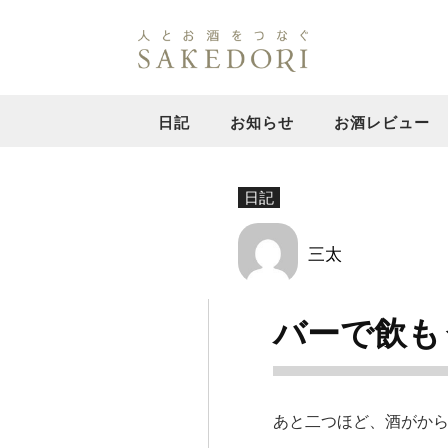
日記
お知らせ
お酒レビュー
日記
三太
バーで飲も
あと二つほど、酒がか