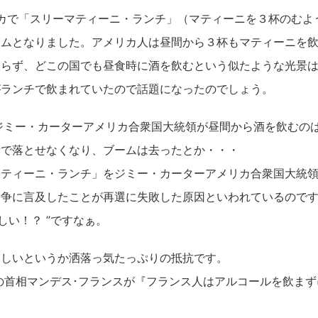
メリカで「スリーマティーニ・ランチ」（マティーニを３杯のむ
ームとなりました。アメリカ人は昼間から３杯もマティーニを
限らず、どこの国でも昼食時に酒を飲むという似たような光景
がランチで飲まれていたので話題になったのでしょう。
、ジミー・カーターアメリカ合衆国大統領が昼間から酒を飲むの
費で落とせなくなり、ブームは去ったとか・・・
マティーニ・ランチ」をジミー・カーターアメリカ合衆国大統
闘争に言及したことが再選に失敗した原因といわれているので
しい！？ ”ですなぁ。
ましいというか洒落っ気たっぷりの抵抗です。
時の首相マンデス･フランスが『フランス人はアルコールを飲ま