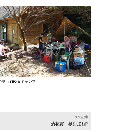
の夏もBBQ＆キャンプ
次の記事
菊花賞 検討過程2