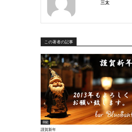
三太
この著者の記事
日記
謹賀新年