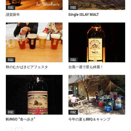
日記
日記
謹賀新年
Single ISLAY MALT
日記
日記
秋のむかばきビアフェスタ
台風一過で星も綺麗！
日記
日記
BUNGO “食べ歩き”
今年の夏もBBQ＆キャンプ