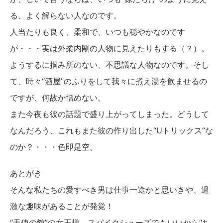
る、よく解らない人なのです。
人当たりも良く、柔和で、いつも穏やかなのです
が・・・実は外柔内剛の人物に見えたりもする（？）。
ようするに掴み所のない、不思議な人物なのです。そし
て、時々“酒屋”のふりをして我々に煮え湯を飲ませるの
ですが、何故か憎めない。
また今夜も彼の話題で盛り上がってしまった。どうして
なんだろう、これもまた彼の作り出した“Uトリックス”な
のか？・・・色即是空。
あとがき
そんな私たちの愛すべき男は仕事一途かと思いきや、過
激な趣味があることが発覚！
“天使の館”の女王様、スパイクシューズでもいいから“ち