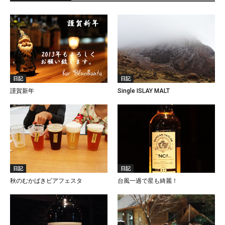
日記
日記
謹賀新年
Single ISLAY MALT
日記
日記
秋のむかばきビアフェスタ
台風一過で星も綺麗！