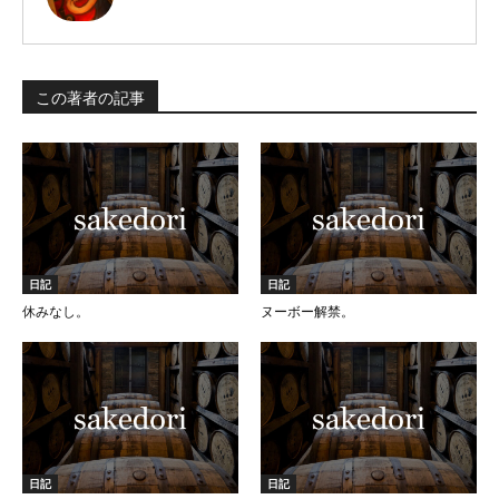
この著者の記事
日記
日記
休みなし。
ヌーボー解禁。
日記
日記