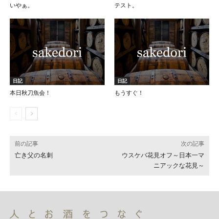
いやぁ。
テスト。
日記
日記
本日秋刀魚会！
もうすぐ！
前の記事
次の記事
亡き父の名刺
ウスケバ花見オフ～日本一マ
ニアックな花見～