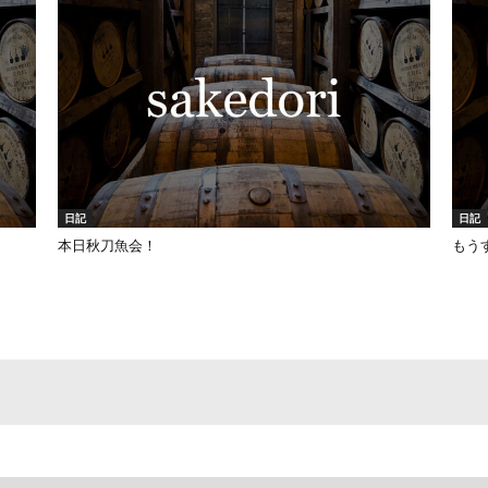
日記
日記
本日秋刀魚会！
もう