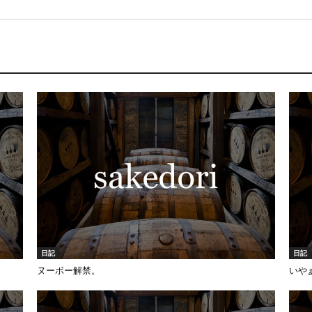
日記
日記
ヌーボー解禁。
いや