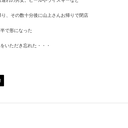
お連れの男女。ビールやウイスキーなど
帰り、その数十分後に山上さんお帰りで閉店
後半で形になった
代をいただき忘れた・・・