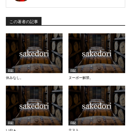
この著者の記事
日記
日記
休みなし。
ヌーボー解禁。
日記
日記
いやぁ。
テスト。