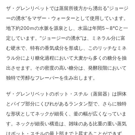
ザ・グレンリベットでは蒸留所後方から湧出る”ジョージ
ーの湧水”をマザー・ウォーターとして使用しています。
地下約200ｍの水脈を源泉とし、水温は年間5～8℃と一
定しています。”ジョージーの湧水”は、ミネラル分に富
む硬水で、特有の香気成分を形成し、このリッチなミネ
ラル分により糖化過程において大麦から多くの糖分を抽
出させます。その密度の高い糖分は、発酵段階において
独特で芳醇なフレーバーを生み出します。
ザ・グレンリベットのポット・スチル（蒸留器）は胴体
とパイプ部分にくびれがあるランタン型で、さらに独特
な形状としてネックが細長く、釜の幅が広くなっていま
す。ネックが細長い構造は、雑味のある比重の重い蒸気
はポット・スチルの最上部まで上昇することができず、