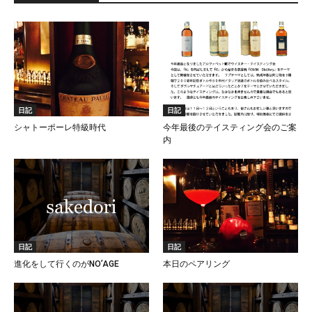
日記
日記
シャトーポーレ特級時代
今年最後のテイスティング会のご案
内
日記
日記
進化をして行くのがNO’AGE
本日のペアリング