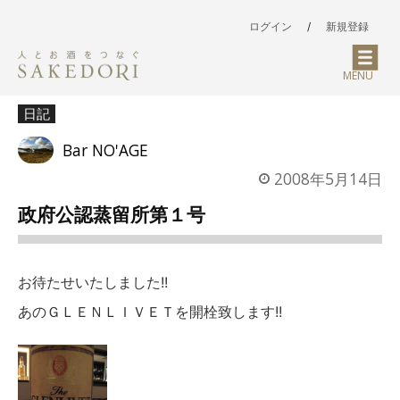
ログイン
/
新規登録
MENU
日記
Bar NO'AGE
2008年5月14日
政府公認蒸留所第１号
お待たせいたしました!!
あのＧＬＥＮＬＩＶＥＴを開栓致します!!