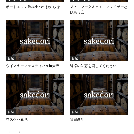
ポートエレン飲み比べのお知らせ
Ｍｒ．マーク＆Ｍｒ．フレイザーと
飲もう会
日記
日記
ウイスキーフェスティバルin大阪
皆様の知恵を貸してください
日記
日記
ウスケバ花見
謹賀新年