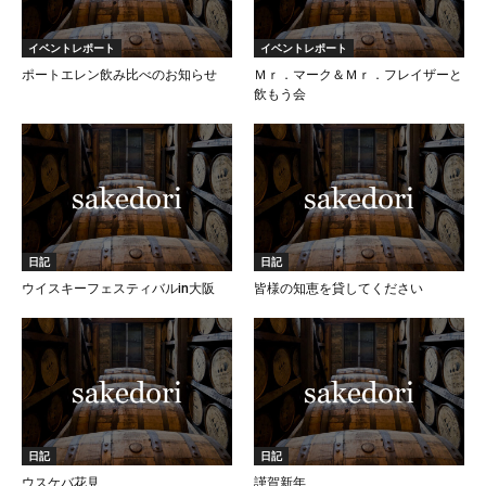
イベントレポート
イベントレポート
ポートエレン飲み比べのお知らせ
Ｍｒ．マーク＆Ｍｒ．フレイザーと
飲もう会
日記
日記
ウイスキーフェスティバルin大阪
皆様の知恵を貸してください
日記
日記
ウスケバ花見
謹賀新年