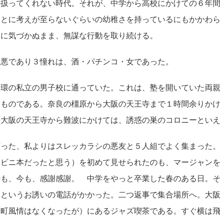
か扱ってくれない時代。それが、中学から高校にかけての６年
ことに考えが至らないぐらいの幼稚さを持っているにもかかわ
とに気づかぬまま、無謀な行動を取り続ける。
悪であり３憧れは、酒・パチンコ・女であった。
環の私立の男子校に通っていた。これは、塾を開いていた両親
るものである。奈良の橿原から大阪の天王寺まで１時間余りか
、大阪の天王寺から難波にかけては、誘惑の巣のコロニーとい
った、私よりはスレッカラシの悪友と５人組でよく集まった。
（ビニ本だったと思う）を初めて見せられたのも、マージャン
時も、今も、感謝感謝。 中学をやっと卒業した春のある日。
」というお誘いの電話がかかった。二つ返事で集合場所へ。大
下町風情はなくなったが）にあるジャズ喫茶である。すぐ横は