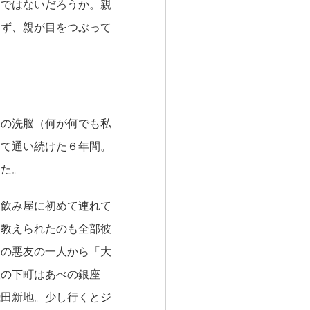
間ではないだろうか。親
らず、親が目をつぶって
の洗脳（何が何でも私
けて通い続けた６年間。
えた。
飲み屋に初めて連れて
を教えられたのも全部彼
その悪友の一人から「大
阪の下町はあべの銀座
飛田新地。少し行くとジ