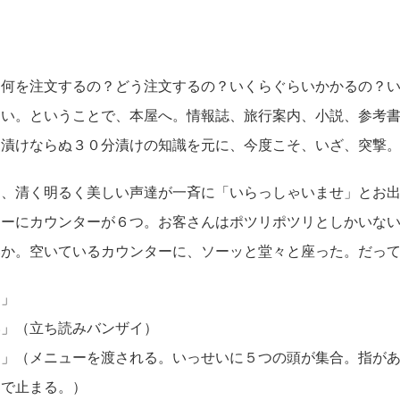
何を注文するの？どう注文するの？いくらぐらいかかるの？い
ない。ということで、本屋へ。情報誌、旅行案内、小説、参考
夜漬けならぬ３０分漬けの知識を元に、今度こそ、いざ、突撃
、清く明るく美しい声達が一斉に「いらっしゃいませ」とお出
アーにカウンターが６つ。お客さんはポツリポツリとしかいな
いか。空いているカウンターに、ソーッと堂々と座った。だっ
」
」（立ち読みバンザイ）
」（メニューを渡される。いっせいに５つの頭が集合。指があ
トで止まる。）