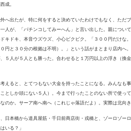
は西成。
外へ出たが、特に何をすると決めていたわけでもなく、ただブ
に一人が、「パチンコしてみーへん」と言い出した。親につい
心ドキドキ、本音ウズウズ、小心ビクビク。「３００円だけな
００円と３０分の根拠は不明）。」という話がまとまり店内へ
が、５人が５人とも勝った。合わせると１万円以上の浮き（換
考えると、とてつもない大金を持ったことになる。みんなも事
うことしか頭にない５人）。今まで行ったことのない所で使っ
処なのか。サーア南へ南へ（これじゃ落語だよ）。実際は北向
、日本橋から道具屋筋・千日前商店街・戎橋と、ゾーロゾーロ
はいる？」