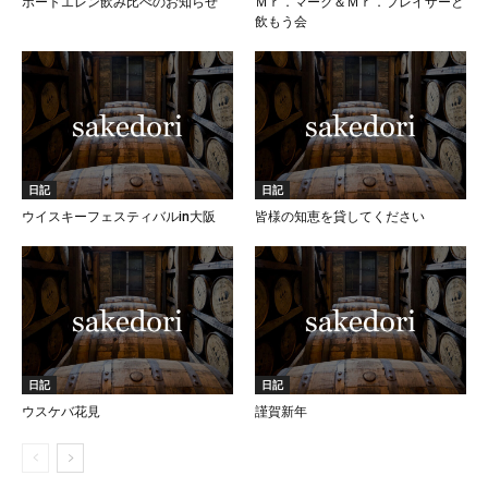
ポートエレン飲み比べのお知らせ
Ｍｒ．マーク＆Ｍｒ．フレイザーと
飲もう会
日記
日記
ウイスキーフェスティバルin大阪
皆様の知恵を貸してください
日記
日記
ウスケバ花見
謹賀新年