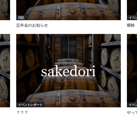
日記
イベ
忘年会のお知らせ
曖昧
イベントレポート
イベ
？？？
やっ