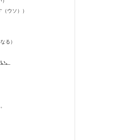
い）
す（ウソ））
なる）
さい。
い。