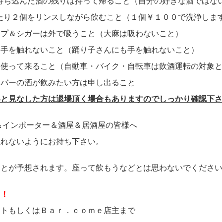
ち込んだ酒の残りは持って帰ること（自分の好きな酒ではな
り２個をリンスしながら飲むこと（１個￥１００で洗浄しま
プ＆シガーは外で吸うこと（大麻は吸わないこと）
手を触れないこと（踊り子さんにも手を触れないこと）
使って来ること（自動車・バイク・自転車は飲酒運転の対象と
バーの酒が飲みたい方は申し出ること
いと見なした方は退場頂く場合もありますのでしっかり確認下
＆インポーター＆酒屋＆居酒屋の皆様へ
ないようにお持ち下さい。
とが予想されます。座って飲もうなどとは思わないでくださ
中！
もしくはＢａｒ．ｃｏｍｅ店主まで