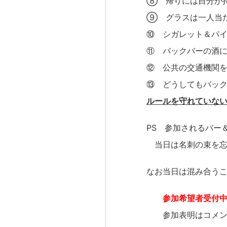
⑧ 帰りには自分が持
⑨ グラスは一人当た
⑩ シガレット＆パイ
⑪ バックバーの酒に
⑫ 公共の交通機関を
⑬ どうしてもバック
ルールを守れていな
PS 参加されるバー
当日は名刺の束を忘れ
なお当日は混み合うこ
参加希望者受付
参加表明はコメント