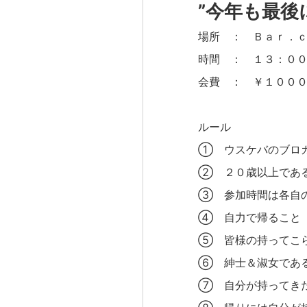
”今年も最後
場所 ： Ｂａｒ．ｃ
時間 ： １３：００
会費 ： ￥１０００
ルール
① ウスケバのブロガ
② ２０歳以上である
③ 参加時間は各自の
④ 自力で帰ること（
⑤ 皆様の持ってこら
⑥ 紳士＆淑女であ
⑦ 自分が持ってきた