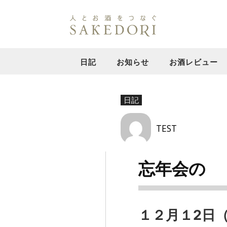
日記
お知らせ
お酒レビュー
日記
TEST
忘年会の
１２月１2日