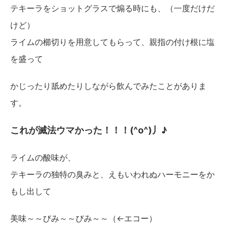
テキーラをショットグラスで煽る時にも、（一度だけだ
けど）
ライムの櫛切りを用意してもらって、親指の付け根に塩
を盛って
かじったり舐めたりしながら飲んでみたことがありま
す。
これが滅法ウマかった！！！(^o^)丿♪
ライムの酸味が、
テキーラの独特の臭みと、えもいわれぬハーモニーをか
もし出して
美味～～びみ～～びみ～～（←エコー）