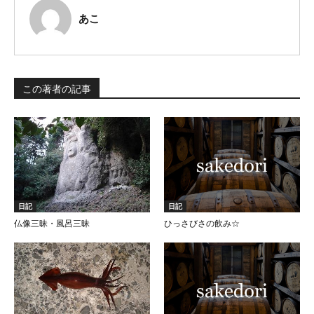
あこ
この著者の記事
日記
日記
仏像三昧・風呂三昧
ひっさびさの飲み☆