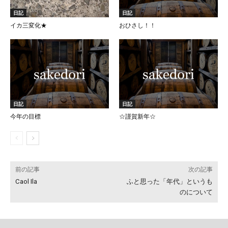
日記
日記
イカ三変化★
おひさし！！
日記
日記
今年の目標
☆謹賀新年☆
前の記事
次の記事
Caol Ila
ふと思った「年代」というも
のについて