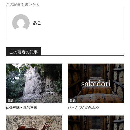
この記事を書いた人
あこ
この著者の記事
日記
日記
仏像三昧・風呂三昧
ひっさびさの飲み☆