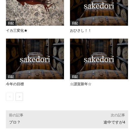
日記
日記
イカ三変化★
おひさし！！
日記
日記
今年の目標
☆謹賀新年☆
前の記事
次の記事
プロ？
途中ですが4