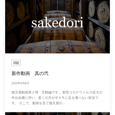
日記
新作動画 其の弐
2020年4月8日
猫又屋動画第２弾・主観編です。 新型コロナウイルス拡大の
外出自粛に伴い、多くの方がＢＡＲに足を運べない状況で
す。 そこで、動画を見て猫又屋の...