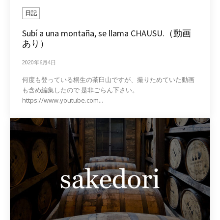
日記
Subí a una montaña, se llama CHAUSU.（動画
あり）
2020年6月4日
何度も登っている桐生の茶臼山ですが、撮りためていた動画
も含め編集したので 是非ごらん下さい。
https://www.youtube.com...