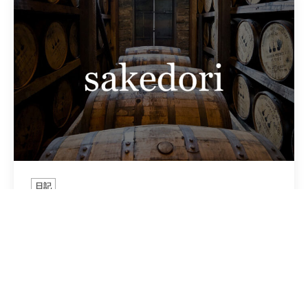
日記
新作動画 其の壱
2020年4月7日
新型コロナウイルス拡大の外出自粛に伴い、多くの方がＢＡ
Ｒに足を運べない状況です。 そこで、動画を見て猫又屋の雰
囲気をご自宅で楽しんで頂けたら...