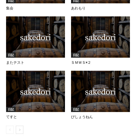
日記
日記
集会
あわもり
日記
日記
またテスト
ＳＭＷＳ×２
日記
日記
てすと
びしょうねん