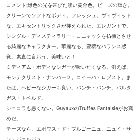
コメント:緑色の光を帯びた淡い黄金色。ビーズの輝き。
クリーンでソフトなボディ。フレッシュ。ヴィヴィッド
な、エキセントリックさが抑えられた、エレガントで、
シングル・ディスティラリー・コニャックを彷彿とさせ
る綺麗なキャラクター。華麗なる、豊穣なバランス感
覚。素直に言おう、美味いと！
ミディアム・ボディなシガーが吸いたくなる。例えば、
モンテクリスト・ナンバー２。コイーバ・ロブスト。ま
たは、ヘビーなシガーも良い。パンチ・パンチ。パルタ
ガス・トペルド。
ショコラも悪くない。GuyauxのTruffes Fantaisieがお薦
めだ。
チーズなら、エポワス・ド・ブルゴーニュ、ニュイ・サ
ン・ジョルジュ。