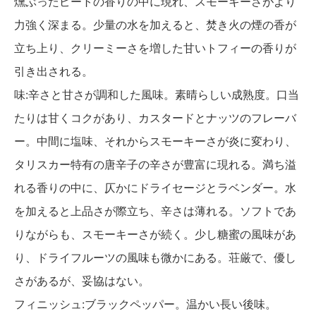
燻ぶったピートの香りの中に現れ、スモーキーさがより
力強く深まる。少量の水を加えると、焚き火の煙の香が
立ち上り、クリーミーさを増した甘いトフィーの香りが
引き出される。
味:辛さと甘さが調和した風味。素晴らしい成熟度。口当
たりは甘くコクがあり、カスタードとナッツのフレーバ
ー。中間に塩味、それからスモーキーさが炎に変わり、
タリスカー特有の唐辛子の辛さが豊富に現れる。満ち溢
れる香りの中に、仄かにドライセージとラベンダー。水
を加えると上品さが際立ち、辛さは薄れる。ソフトであ
りながらも、スモーキーさが続く。少し糖蜜の風味があ
り、ドライフルーツの風味も微かにある。荘厳で、優し
さがあるが、妥協はない。
フィニッシュ:ブラックペッパー。温かい長い後味。