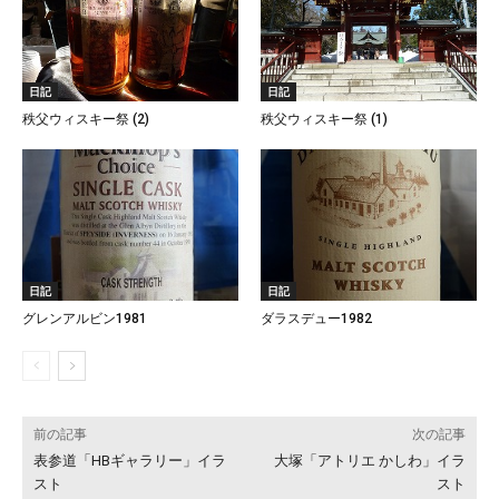
日記
日記
秩父ウィスキー祭 (2)
秩父ウィスキー祭 (1)
日記
日記
グレンアルビン1981
ダラスデュー1982
前の記事
次の記事
表参道「HBギャラリー」イラ
大塚「アトリエ かしわ」イラ
スト
スト