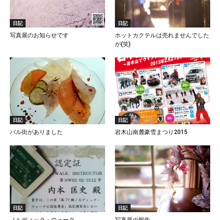
日記
日記
写真展のお知らせです
ホットカクテルは売れませんでした
が(笑)
日記
日記
バル街がありました
岩木山南麓豪雪まつり2015
日記
日記
ノルディック・ウォーク
写真展の報告