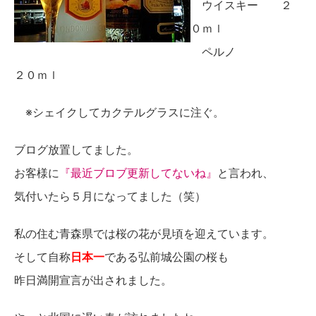
ウイスキー ２
０ｍｌ
ペルノ
２０ｍｌ
※シェイクしてカクテルグラスに注ぐ。
ブログ放置してました。
お客様に
『最近ブロブ更新してないね』
と言われ、
気付いたら５月になってました（笑）
私の住む青森県では桜の花が見頃を迎えています。
そして自称
日本一
である弘前城公園の桜も
昨日満開宣言が出されました。