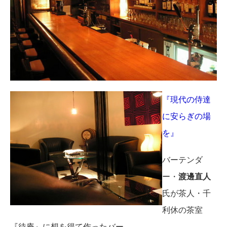
『現代の侍達
に安らぎの場
を』
バーテンダ
ー・
渡邊直人
氏が茶人・千
利休の茶室
『待庵』に想を得て作ったバー。