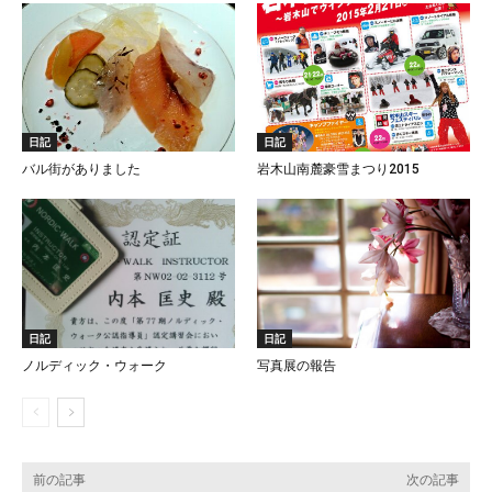
日記
日記
バル街がありました
岩木山南麓豪雪まつり2015
日記
日記
ノルディック・ウォーク
写真展の報告
前の記事
次の記事