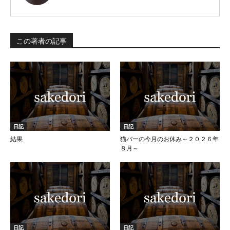
この著者の記事
日記
日記
結果
猫バーの今月のお休み～２０２６年
８月～
日記
日記