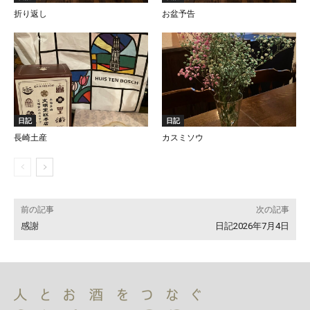
折り返し
お盆予告
日記
日記
長崎土産
カスミソウ
前の記事
次の記事
感謝
日記2026年7月4日