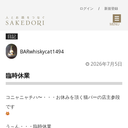
ログイン
/
新規登録
MENU
日記
BARwhiskycat1494
2026年7月5日
臨時休業
コニャニャチハ〜・・・お休みを頂く猫バーの店主参段
です
う～ん・・・臨時休業