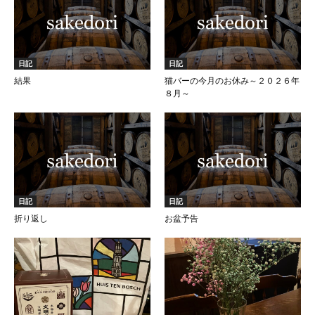
日記
日記
結果
猫バーの今月のお休み～２０２６年
８月～
日記
日記
折り返し
お盆予告