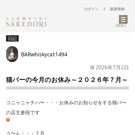
ログイン
/
新規登録
MENU
日記
BARwhiskycat1494
2026年7月2日
猫バーの今月のお休み～２０２６年７月～
コニャニャチハ〜・・・お休みのお知らせをする猫バー
の店主参段です
う〜ん・・・７月