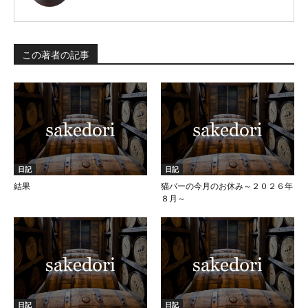
この著者の記事
日記
日記
結果
猫バーの今月のお休み～２０２６年
８月～
日記
日記