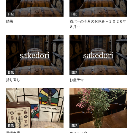
日記
日記
結果
猫バーの今月のお休み～２０２６年
８月～
日記
日記
折り返し
お盆予告
日記
日記
長崎土産
カスミソウ