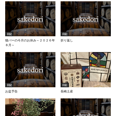
日記
日記
猫バーの今月のお休み～２０２６年
折り返し
８月～
日記
日記
お盆予告
長崎土産