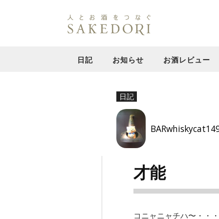
日記
お知らせ
お酒レビュー
日記
BARwhiskycat14
才能
コニャニャチハ〜・・