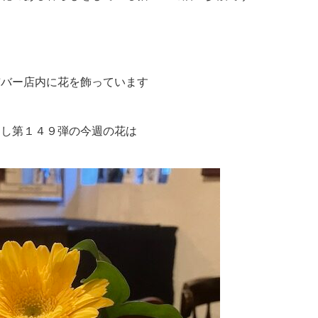
猫バー店内に花を飾っています
らし第１４９弾の今週の花は