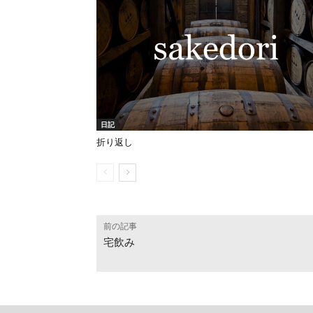
日記
折り返し
前の記事
宅飲み