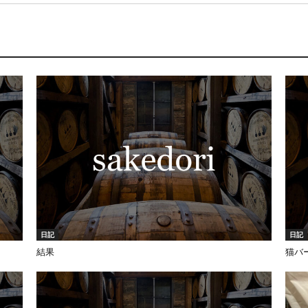
日記
日記
結果
猫バ