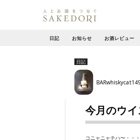
日記
お知らせ
お酒レビュー
日記
BARwhiskycat14
今月のウイ
コニャニャチハ〜・・