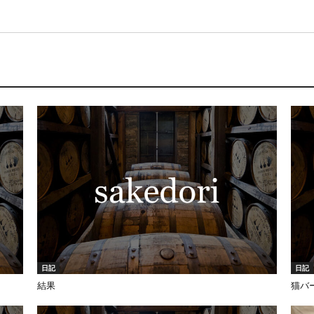
日記
日記
結果
猫バ