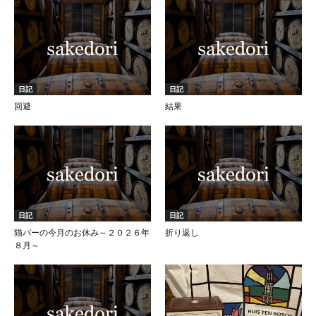
日記
日記
回避
結果
日記
日記
猫バーの今月のお休み～２０２６年
折り返し
８月～