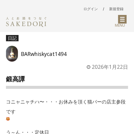
ログイン
/
新規登録
MENU
日記
BARwhiskycat1494
2026年1月22日
鍛高譚
コニャニャチハ〜・・・お休みを頂く猫バーの店主参段
です
う～ん・・・定休日