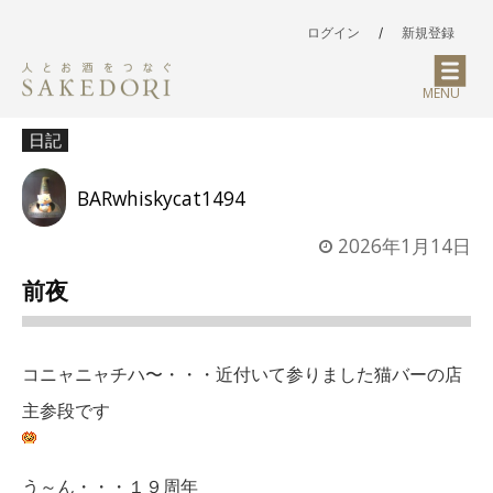
ログイン
/
新規登録
MENU
日記
BARwhiskycat1494
2026年1月14日
前夜
コニャニャチハ〜・・・近付いて参りました猫バーの店
主参段です
う～ん・・・１９周年