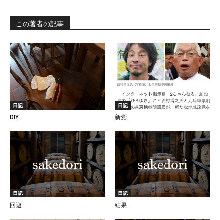
この著者の記事
日記
日記
DIY
新党
日記
日記
回避
結果