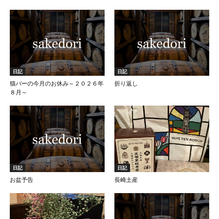
日記
日記
猫バーの今月のお休み～２０２６年
折り返し
８月～
日記
日記
お盆予告
長崎土産