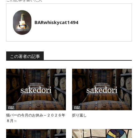
BARwhiskycat1494
この著者の記事
日記
日記
猫バーの今月のお休み～２０２６年
折り返し
８月～