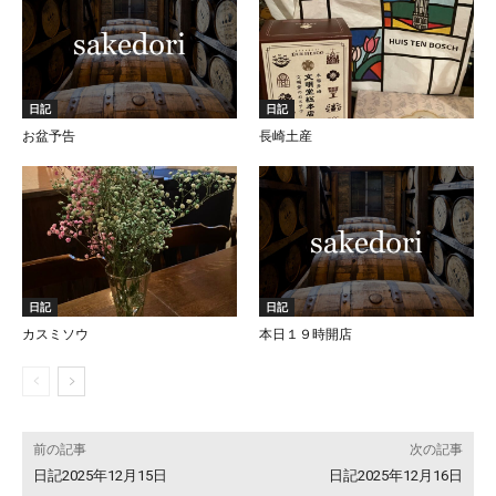
日記
日記
お盆予告
長崎土産
日記
日記
カスミソウ
本日１９時開店
前の記事
次の記事
日記2025年12月15日
日記2025年12月16日