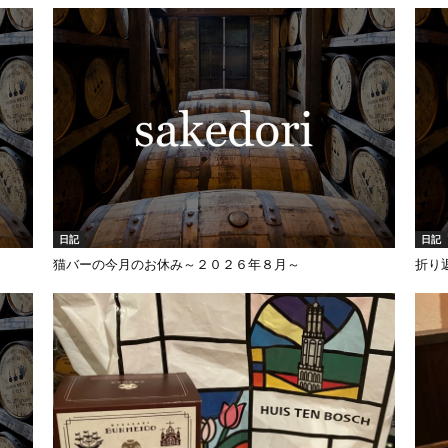
日記
日記
猫バーの今月のお休み～２０２６年８月～
折り