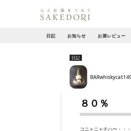
日記
お知らせ
お酒レビュー
日記
BARwhiskycat14
８０％
コニャニャチハ〜・・