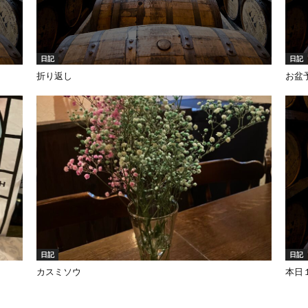
日記
日記
折り返し
お盆
日記
日記
カスミソウ
本日