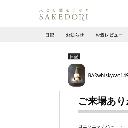
日記
お知らせ
お酒レビュー
日記
BARwhiskycat14
ご来場あり
コニャニャチハ～・・