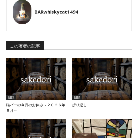
BARwhiskycat1494
この著者の記事
日記
日記
猫バーの今月のお休み～２０２６年
折り返し
８月～