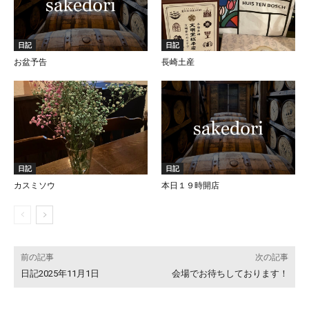
日記
日記
お盆予告
長崎土産
日記
日記
カスミソウ
本日１９時開店
前の記事
次の記事
日記2025年11月1日
会場でお待ちしております！