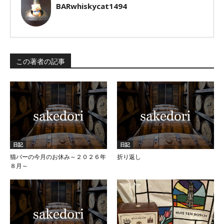
BARwhiskycat1494
この著者の記事
日記
日記
猫バーの今月のお休み～２０２６年
折り返し
８月～