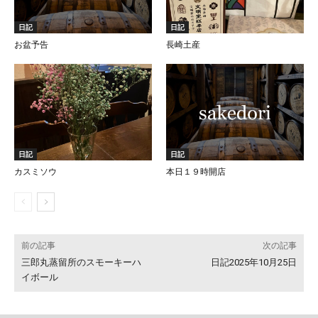
日記
日記
お盆予告
長崎土産
日記
日記
カスミソウ
本日１９時開店
前の記事
次の記事
三郎丸蒸留所のスモーキーハ
日記2025年10月25日
イボール