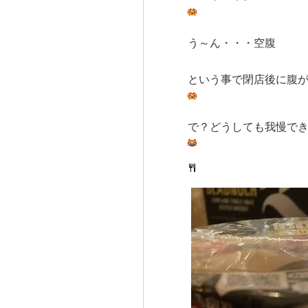
う～ん・・・空腹
という事で閉店後に腹
で？どうしても我慢で