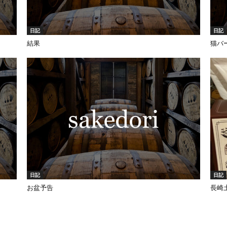
日記
日記
結果
猫バ
日記
日記
お盆予告
長崎