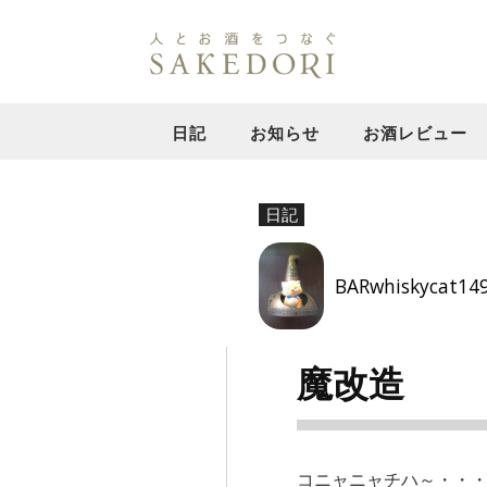
日記
お知らせ
お酒レビュー
日記
BARwhiskycat14
魔改造
コニャニャチハ～・・