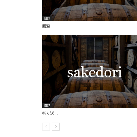
日記
回避
日記
折り返し