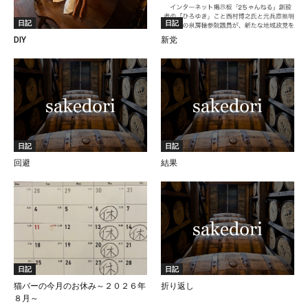
日記
日記
DIY
新党
日記
日記
回避
結果
日記
日記
猫バーの今月のお休み～２０２６年
折り返し
８月～