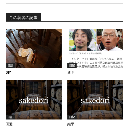
この著者の記事
日記
日記
DIY
新党
日記
日記
回避
結果