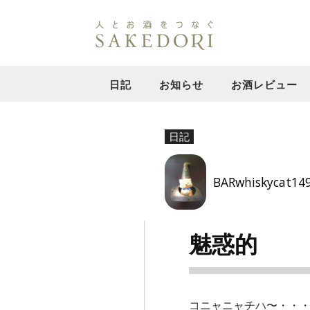
日記
お知らせ
お酒レビュー
日記
BARwhiskycat14
魅惑的
コニャニャチハ〜・・