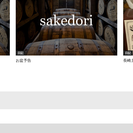
日記
日記
お盆予告
長崎