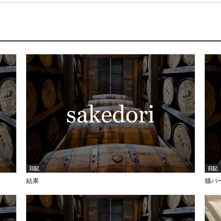
日記
日記
結果
猫バ