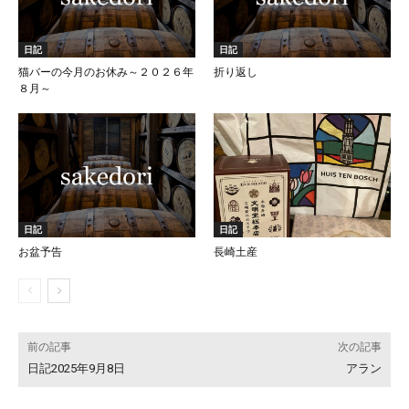
日記
日記
猫バーの今月のお休み～２０２６年
折り返し
８月～
日記
日記
お盆予告
長崎土産
前の記事
次の記事
日記2025年9月8日
アラン