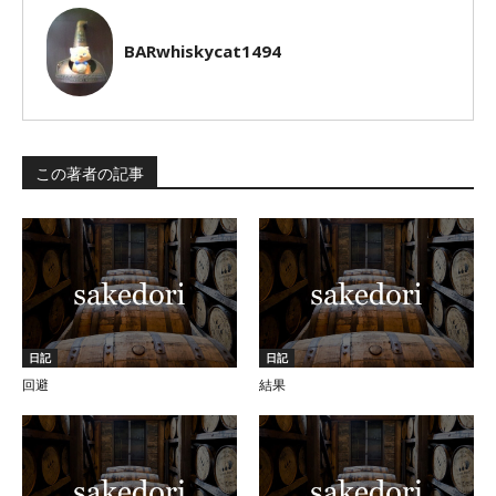
BARwhiskycat1494
この著者の記事
日記
日記
回避
結果