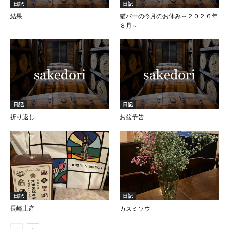
日記
日記
結果
猫バーの今月のお休み～２０２６年
８月～
日記
日記
折り返し
お盆予告
日記
日記
長崎土産
カスミソウ