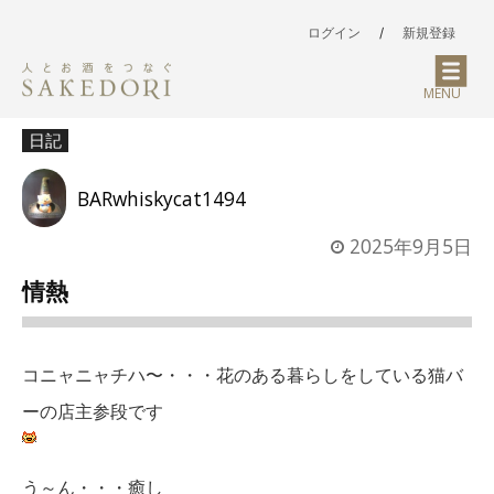
ログイン
/
新規登録
MENU
日記
BARwhiskycat1494
2025年9月5日
情熱
コニャニャチハ〜・・・花のある暮らしをしている猫バ
ーの店主参段です
う～ん・・・癒し