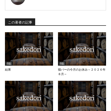
この著者の記事
日記
日記
結果
猫バーの今月のお休み～２０２６年
８月～