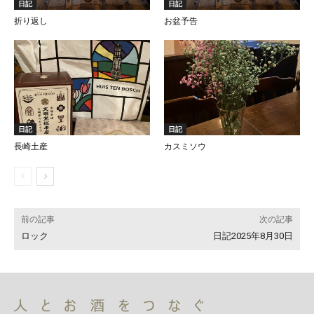
日記
日記
折り返し
お盆予告
日記
日記
長崎土産
カスミソウ
前の記事
次の記事
ロック
日記2025年8月30日