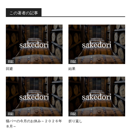
この著者の記事
日記
日記
回避
結果
日記
日記
猫バーの今月のお休み～２０２６年
折り返し
８月～