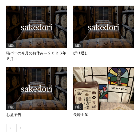
日記
日記
猫バーの今月のお休み～２０２６年
折り返し
８月～
日記
日記
お盆予告
長崎土産