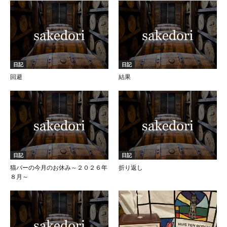
日記
日記
回避
結果
日記
日記
猫バーの今月のお休み～２０２６年
折り返し
８月～